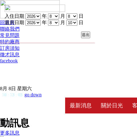
入住日期
年
月
日
回首頁
退房日期
年
月
日
聯絡我們
常見問題
特約廠商
訂房須知
徵才訊息
facebook
8月 8日 星期六
go down
10
:
13
:
03
最新消息
關於日光
動訊息
更多訊息