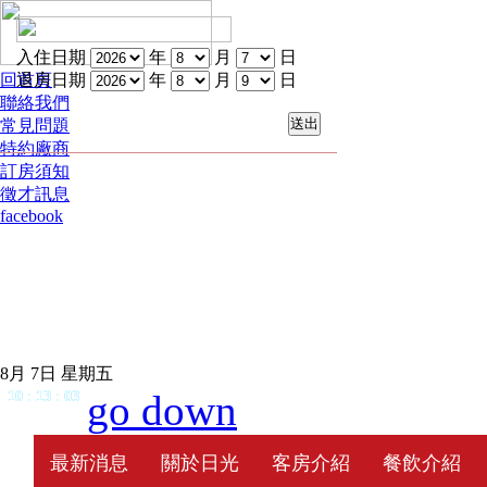
入住日期
年
月
日
回首頁
退房日期
年
月
日
聯絡我們
常見問題
特約廠商
訂房須知
徵才訊息
facebook
8月 7日 星期五
go down
10
:
13
:
03
最新消息
關於日光
客房介紹
餐飲介紹