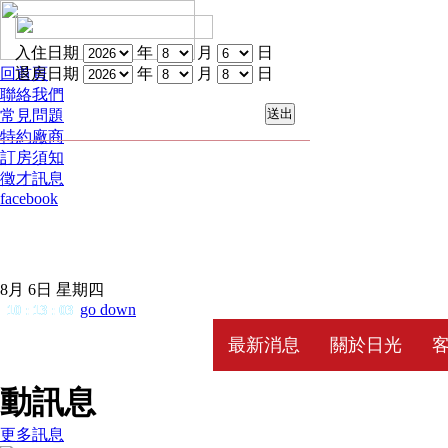
入住日期
年
月
日
回首頁
退房日期
年
月
日
聯絡我們
常見問題
特約廠商
訂房須知
徵才訊息
facebook
8月 6日 星期四
go down
10
:
13
:
03
最新消息
關於日光
動訊息
更多訊息