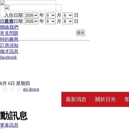
入住日期
年
月
日
回首頁
退房日期
年
月
日
聯絡我們
常見問題
特約廠商
訂房須知
徵才訊息
facebook
8月 6日 星期四
go down
10
:
13
:
03
最新消息
關於日光
動訊息
更多訊息