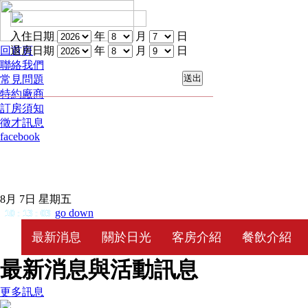
入住日期
年
月
日
回首頁
退房日期
年
月
日
聯絡我們
常見問題
特約廠商
訂房須知
徵才訊息
facebook
8月 7日 星期五
go down
10
:
13
:
03
最新消息
關於日光
客房介紹
餐飲介紹
最新消息與活動訊息
更多訊息