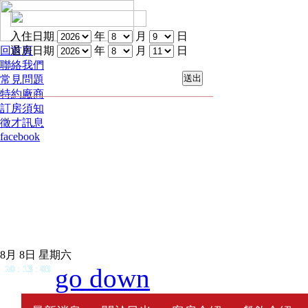
入住日期
年
月
日
回首頁
退房日期
年
月
日
聯絡我們
常見問題
特約廠商
訂房須知
徵才訊息
facebook
8月 8日 星期六
go down
10
:
13
:
03