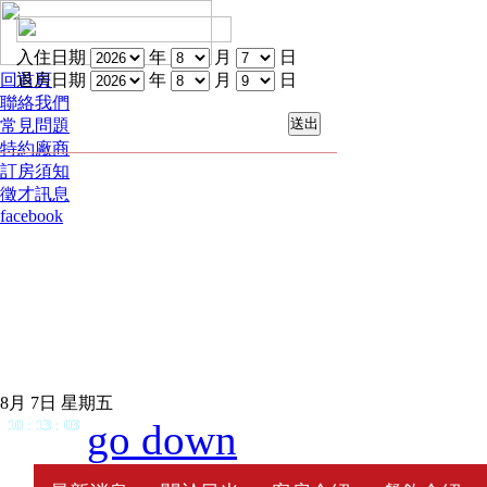
入住日期
年
月
日
回首頁
退房日期
年
月
日
聯絡我們
常見問題
特約廠商
訂房須知
徵才訊息
facebook
8月 7日 星期五
go down
10
:
13
:
03