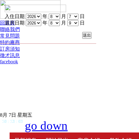
入住日期
年
月
日
回首頁
退房日期
年
月
日
聯絡我們
常見問題
特約廠商
訂房須知
徵才訊息
facebook
8月 7日 星期五
go down
10
:
13
:
03