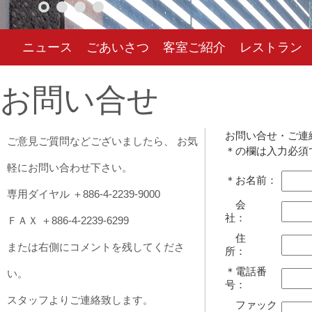
ニュース
ごあいさつ
客室ご紹介
レストラン
お問い合せ
お問い合せ・ご連
ご意見ご質問などございましたら、 お気
＊の欄は入力必須
軽にお問い合わせ下さい。
＊お名前：
専用ダイヤル ＋886-4-2239-9000
会
社：
ＦＡＸ ＋886-4-2239-6299
住
または右側にコメントを残してくださ
所：
＊電話番
い。
号：
スタッフよりご連絡致します。
ファック