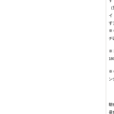
す
（
イ
す
※
チ
※
1
※
ン
朝
昼