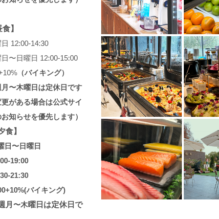
昼食】
 12:00-14:30
日〜日曜日 12:00-15:00
+10%
（バイキング）
週月
〜
木曜日は定休日です
変更がある場合は公式サイ
のお知らせを優先します）
夕食】
曜日〜日曜日
:00-19:00
:30-21:30
00+10%(バイキング)
週月
〜木
曜日は定休日
で