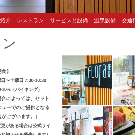
紹介
レストラン
サービスと設備
温泉設備
交通
ラン
朝食】
日〜土曜日 7:30-10:30
+10%
（バイキング
）
場合によっては、セット
ニューでのご提供となる
合がございます。
）
変更がある場合は公式サイ
のお知らせを優先します）