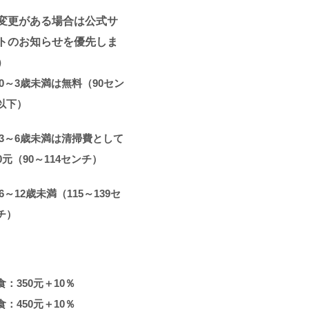
変更がある場合は公式サ
トのお知らせを優先しま
）
0
～3歳未満は無料（90セン
以下）
3
～6歳未満は清掃費として
80元（90～114センチ）
6
～12歳未満（115～139セ
チ）
食：350元＋10％
食：450元＋10％