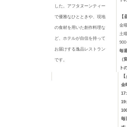
した。アフタヌーンティー
で優雅なひとときや、現地
【
金曜日
の食材を用いた創作料理な
土曜
ど、ホテルが自信を持って
900
お届けする逸品レストラン
毎
（
です。
ト
【
金
17
19
10
毎