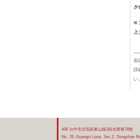
夕
※
上
会
詳
い
406 台中市北屯區東山路2段光西巷78號
No. 78, Guangsi Lane, Sec.2, Dongshan Rd,