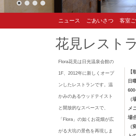
ニュース
ごあいさつ
客室ご
花見レスト
Flora花見は日光温泉会館の
【
1F、2012年に新しくオープ
日曜
ンしたレストランです。温
600
かみのあるウッドテイスト
（
と開放的なスペースで、
メ
場
「Flora」の如くお花畑が広
（
がる大坑の景色を再現しま
ト