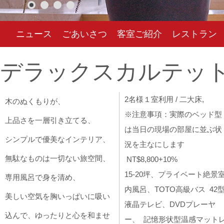
ニュース
ごあいさつ
客室ご紹介
レストラン
デラックスカルテッ
2名様１室利用
/ 二大床,
木のぬくもりが、
※注意事項：実際のベッド型
上品さを一層引き立てる、
は当日の現場の部屋に並ぶ状
シンプルで優美なインテリア、
況を主なにします
無駄なものは一切ない旅空間、
NT$8,800+10%
15-20坪、プライベート絶景
専用風呂で身を清め、
内風呂、TOTO高級バス 42
美しい空気を胸いっぱいに吸い
液晶テレビ、DVDプレーヤ
込んで、ゆったりと心を和ませ
ー、 記憶形状型温感マット