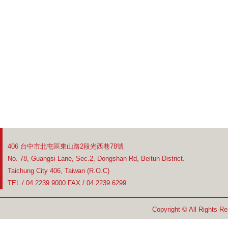
406 台中市北屯區東山路2段光西巷78號
No. 78, Guangsi Lane, Sec.2, Dongshan Rd, Beitun District.
Taichung City 406, Taiwan (R.O.C)
TEL / 04 2239 9000 FAX / 04 2239 6299
Copyright © All Rights R