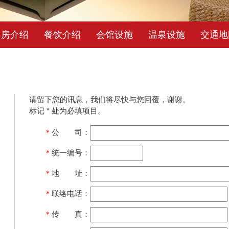
客房介绍
餐饮介绍
会馆设施
温泉设施
交通地
请留下您的讯息，我们将尽快与您回覆，谢谢。
标记 * 处为必填项目。
＊
公 司：
＊
统一编号：
＊
地 址：
＊
联络电话：
＊
传 真：