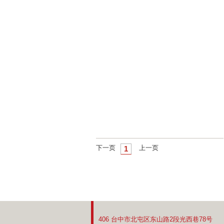
下一页
上一页
1
406 台中市北屯区东山路2段光西巷78号