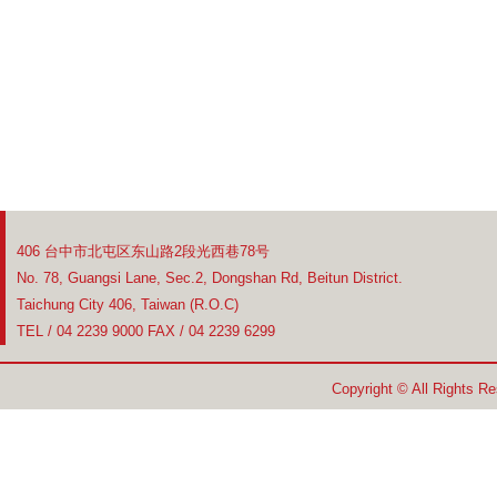
406 台中市北屯区东山路2段光西巷78号
No. 78, Guangsi Lane, Sec.2, Dongshan Rd, Beitun District.
Taichung City 406, Taiwan (R.O.C)
TEL / 04 2239 9000 FAX / 04 2239 6299
Copyright © All Rights R