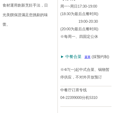
食材運用創新烹飪手法，日
周一~周日17:30-19:00
(18:30为最后点餐时间)
光美饌保證滿足您挑剔的味
19:00-20:30
蕾。
(20:00为最后点餐时间)
※每周一、四固定公休
► 中餐合菜
(採预约制)
菜單
※4/7(一)起中式合菜、锅物暂
停供应，不对外开放预订
中餐厅订席专线
04-22399000分机5310