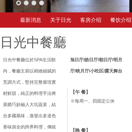
最新消息
关于日光
客房介绍
餐饮介绍
日光中餐廳
日光中餐廳位於SPA生活館
旭日厅/皓日厅/朝日厅/明月
內，餐廳主廚以精緻細膩的
厅/映月厅/小吃区/露天舞台
烹調方式，堅持完整展現實
【午 餐】
材鮮甜，純正的料理手法將
※每周一、四固定公休
菜餚巧妙融入大坑蔬菜，結
合多國風味，激發出多道色
香味俱全的跨界料理，傳統
【晚 餐】