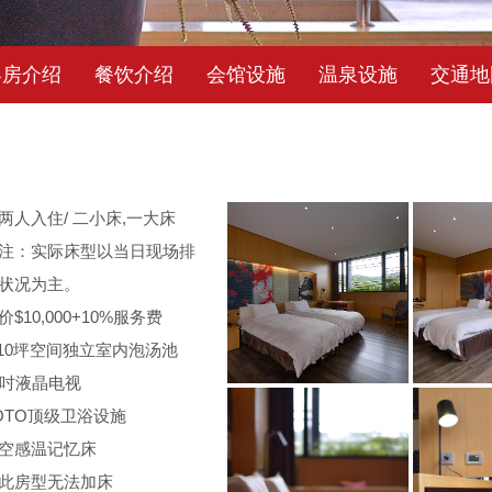
客房介绍
餐饮介绍
会馆设施
温泉设施
交通地
两人入住/ 二小床,一大床
注：实际床型以当日现场排
状况为主。
价$10,000+10%服务费
-10坪空间独立室内泡汤池
2吋液晶电视
OTO顶级卫浴设施
空感温记忆床
此房型无法加床