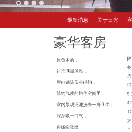
最新消息
关于日光
豪华客房
限
原色木质，
备
衬托满屋风雅，
房
屋内铺陈质朴绰约，
订
简约气质的旅住空间里，
9
4
室内景观汤池洗去一身凡尘，
T
深深吸一口气，
太
再缓缓吐出，
＊