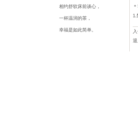
相约舒软床前谈心，
＊
1
一杯温润的茶，
幸福是如此简单。
入
退