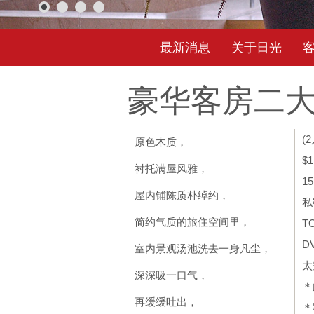
最新消息
关于日光
豪华客房二
(
原色木质，
$
衬托满屋风雅，
1
屋内铺陈质朴绰约，
私
简约气质的旅住空间里，
T
D
室内景观汤池洗去一身凡尘，
太
深深吸一口气，
＊
再缓缓吐出，
＊