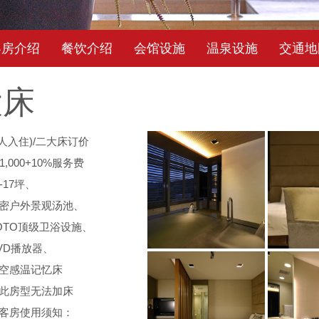
客房介绍
餐饮介绍
会馆设施
温泉设施
交通地
大床
2人入住)/二大床订价
11,000+10%服务费
5-17坪、
密户外景观汤池、
OTO顶级卫浴设施、
VD播放器、
空感温记忆床
此房型无法加床
客房使用须知：