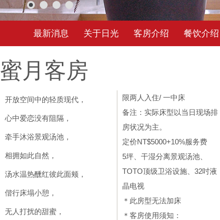
最新消息
关于日光
客房介绍
餐饮介绍
蜜月客房
限两人入住/ 一中床
开放空间中的轻质现代，
备注：实际床型以当日现场排
心中爱恋没有阻隔，
房状况为主。
牵手沐浴景观汤池，
定价NT$5000+10%服务费
相拥如此自然，
5坪、干湿分离景观汤池、
TOTO顶级卫浴设施、32吋液
汤水温热醺红彼此面颊，
晶电视
偕行床塌小憩，
＊此房型无法加床
无人打扰的甜蜜，
＊客房使用须知：