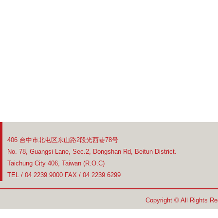
406 台中市北屯区东山路2段光西巷78号
No. 78, Guangsi Lane, Sec.2, Dongshan Rd, Beitun District.
Taichung City 406, Taiwan (R.O.C)
TEL / 04 2239 9000 FAX / 04 2239 6299
Copyright © All Rights R