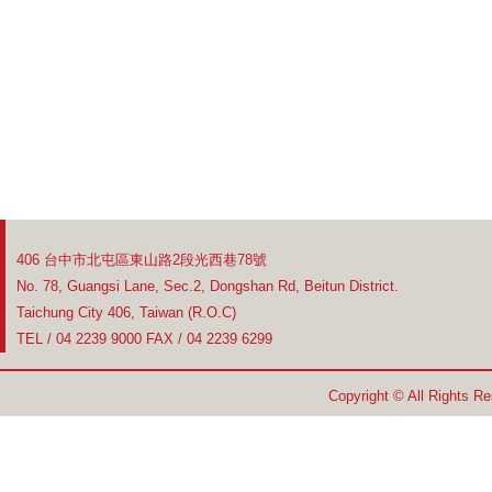
406 台中市北屯區東山路2段光西巷78號
No. 78, Guangsi Lane, Sec.2, Dongshan Rd, Beitun District.
Taichung City 406, Taiwan (R.O.C)
TEL / 04 2239 9000 FAX / 04 2239 6299
Copyright © All Rights R