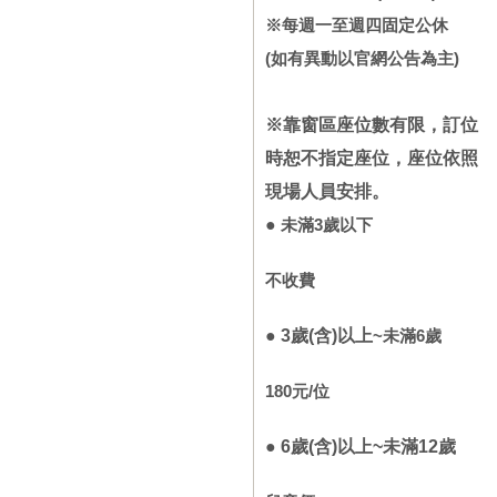
※每週一至週
四固定公休
(如有異動以官網公告為主)
※靠窗區座位數有限，訂位
時恕不指定座位，座位依照
現場人員安排。
●
未滿3歲以下
不收費
● 3歲(含)以上
~未滿6歲
180元/位
● 6歲
(含)以上
~未滿12歲