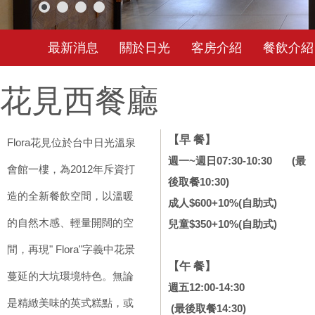
最新消息
關於日光
客房介紹
餐飲介紹
花見西餐廳
【早 餐】
Flora花見位於台中日光溫泉
週一~週日07:30-10:30 (最
會館一樓，為2012年斥資打
後取餐10:30)
造的全新餐飲空間，以溫暖
成人$600+10%(自助式)
的自然木感、輕量開闊的空
兒童$35
0+10%(自助式)
間，再現" Flora"字義中花景
【午 餐】
蔓延的大坑環境特色。無論
週五12:00-14:30
是精緻美味的英式糕點，或
(最後取餐14:30)