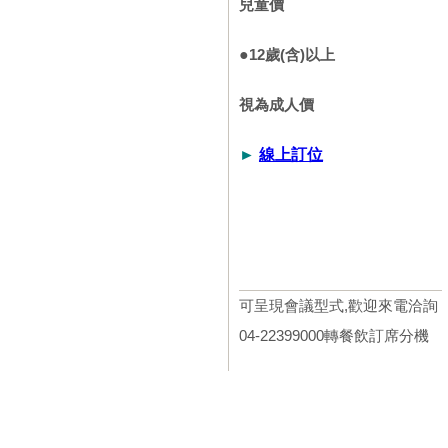
兒童價
●
12歲(含)以上
視為成人價
►
線上訂位
可呈現會議型式,歡迎來電洽詢
04-22399000轉餐飲訂席分機