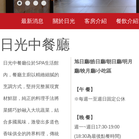
最新消息
關於日光
客房介紹
餐飲介紹
日光中餐廳
旭日廳/皓日廳/朝日廳/明月
日光中餐廳位於SPA生活館
廳/映月廳/小吃區
內，餐廳主廚以精緻細膩的
烹調方式，堅持完整展現實
【午 餐】
材鮮甜，純正的料理手法將
※每週一至週日固定公休
菜餚巧妙融入大坑蔬菜，結
【晚 餐】
合多國風味，激發出多道色
週一~週日17:30-19:00
香味俱全的跨界料理，傳統
(18:30為最後點餐時間)