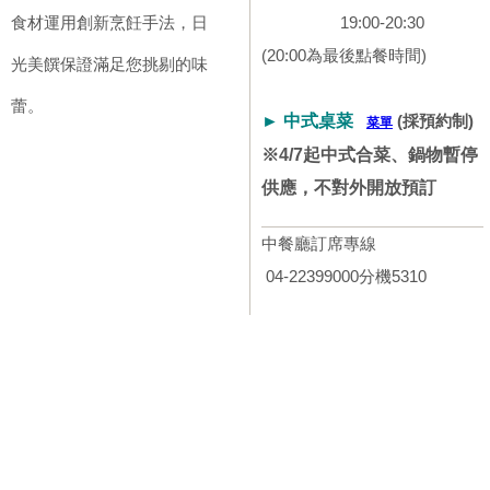
食材運用創新烹飪手法，日
19:00-20:30
(20:00為最後點餐時間)
光美饌保證滿足您挑剔的味
蕾。
► 中式桌菜
(採預約制)
菜單
※4/7起中式合菜、鍋物暫停
供應，不對外開放預訂
中餐廳訂席專線
04-22399000分機5310