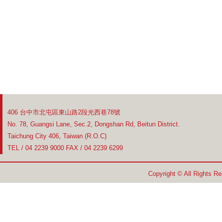
406 台中市北屯區東山路2段光西巷78號
No. 78, Guangsi Lane, Sec.2, Dongshan Rd, Beitun District.
Taichung City 406, Taiwan (R.O.C)
TEL / 04 2239 9000 FAX / 04 2239 6299
Copyright © All Rights R