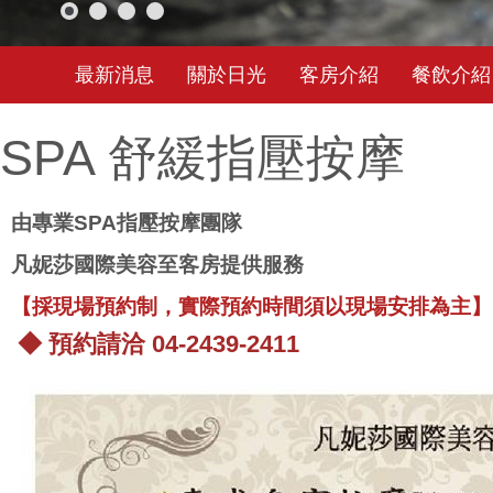
最新消息
關於日光
客房介紹
餐飲介紹
SPA 舒緩指壓按摩
由專業SPA指壓按摩團隊
凡妮莎國際美容至客房提供服務
【採現場預約制，實際預約時間須以現場安排為主】
◆ 預約請洽 04-2439-2411