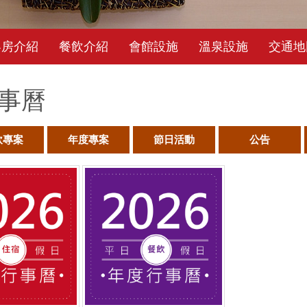
客房介紹
餐飲介紹
會館設施
溫泉設施
交通地
事曆
飲專案
年度專案
節日活動
公告