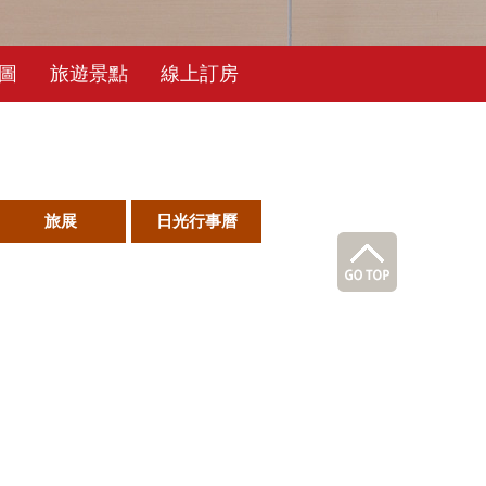
圖
旅遊景點
線上訂房
旅展
日光行事曆