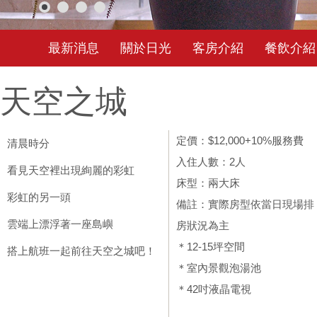
最新消息
關於日光
客房介紹
餐飲介紹
天空之城
定價：$12,000+10%服務費
清晨時分
入住人數：2人
看見天空裡出現絢麗的彩虹
床型：兩大床
彩虹的另一頭
備註：實際房型依當日現場排
雲端上漂浮著一座島嶼
房狀況為主
＊12-15坪空間
搭上航班一起前往天空之城吧！
＊室內景觀泡湯池
＊42吋液晶電視