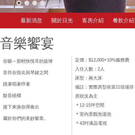
最新消息
關於日光
客房介紹
餐飲介紹
音樂饗宴
定價：$12,000+10%服務費
你聽～那輕快悅耳的旋律
入住人數：2人
音符在指尖與琴鍵之間
床型：兩大床
跳著唱著哼著
備註：實際房型依當日現場排
餘音繞樑
房狀況為主
＊12-15坪空間
接下來換你彈奏出
＊室內景觀泡湯池
屬於你們的美妙樂章。
＊42吋液晶電視