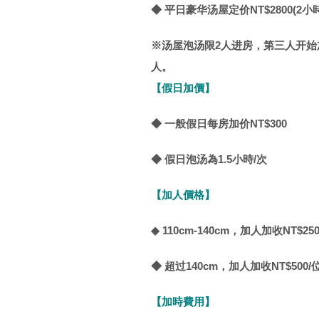
◆ 平日豪华汤屋定价NT$2800(2小時
※汤屋泡汤限2人进房，第三人开始
人。
【假日加價】
◆ 一般假日每房加价NT$300
◆ 假日泡汤為1.5小時/次
【加人價格】
◆ 110cm-140cm，加人加收NT$25
◆
超过140cm，加人加收NT$500/
【加時費用】