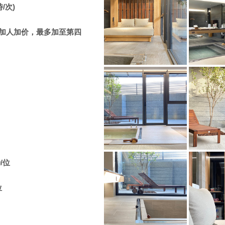
/次)
加人加价，最多加至第四
0/位
位