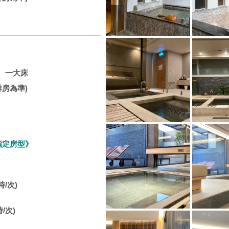
视、一大床
房為準)
指定房型》
時/次)
時/次)