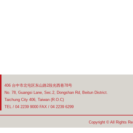
406 台中市北屯区东山路2段光西巷78号
No. 78, Guangsi Lane, Sec.2, Dongshan Rd, Beitun District.
Taichung City 406, Taiwan (R.O.C)
TEL / 04 2239 9000 FAX / 04 2239 6299
Copyright © All Rights R