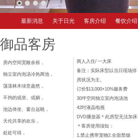
最新消息
关于日光
客房介绍
餐饮介绍
御品客房
两人入住/ 一大床
房内空间宽敞余裕，
备注：实际床型以当日现场排
独立室内泡汤冷热两池，
房状况为主。
荡漾林木绿意盎然，
订价$13,000+10%服务费
不拘的或坐、或躺，
30坪空间独立室内泡汤池
42吋液晶电视
池边倚坐、窗台远眺，
DVD播放器＊此房型无法加床
天伦共享的欢乐，
＊客房使用须知：
处处可得，
1.禁止携带宠物2.全面禁
烟