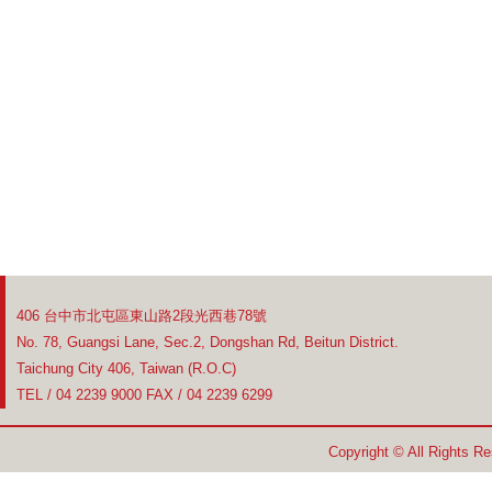
406 台中市北屯區東山路2段光西巷78號
No. 78, Guangsi Lane, Sec.2, Dongshan Rd, Beitun District.
Taichung City 406, Taiwan (R.O.C)
TEL / 04 2239 9000 FAX / 04 2239 6299
Copyright © All Rights R