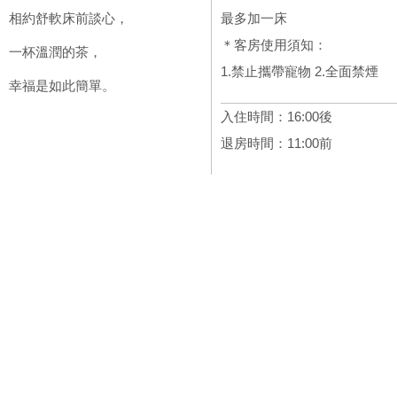
相約舒軟床前談心，
最多加一床
＊客房使用須知：
一杯溫潤的茶，
1.禁止攜帶寵物 2.全面禁煙
幸福是如此簡單。
入住時間：16:00後
退房時間：11:00前