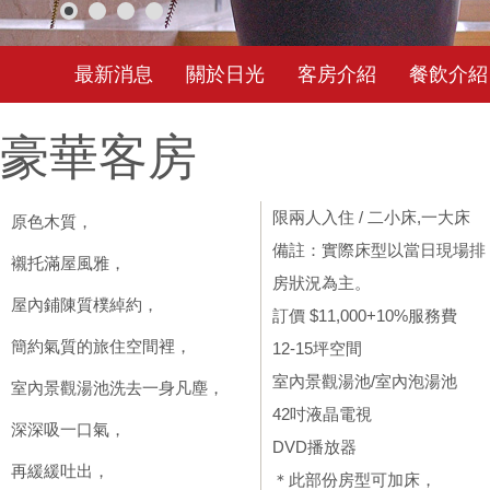
最新消息
關於日光
客房介紹
餐飲介紹
豪華客房
限兩人入住 / 二小床,一大床
原色木質，
備註：實際床型以當日現場排
襯托滿屋風雅，
房狀況為主。
屋內鋪陳質樸綽約，
訂價 $11,000+10%服務費
簡約氣質的旅住空間裡，
12-15坪空間
室內景觀湯池/室內泡湯池
室內景觀湯池洗去一身凡塵，
42吋液晶電視
深深吸一口氣，
DVD播放器
再緩緩吐出，
＊此部份房型可加床，