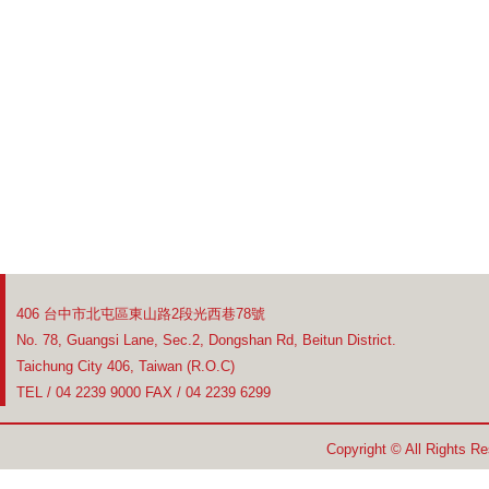
406 台中市北屯區東山路2段光西巷78號
No. 78, Guangsi Lane, Sec.2, Dongshan Rd, Beitun District.
Taichung City 406, Taiwan (R.O.C)
TEL / 04 2239 9000 FAX / 04 2239 6299
Copyright © All Rights R