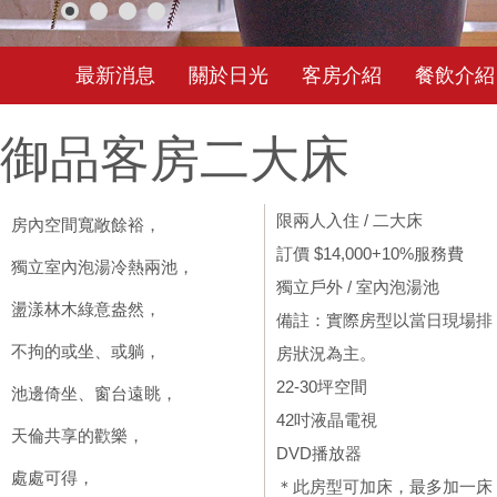
最新消息
關於日光
客房介紹
餐飲介紹
御品客房二大床
限兩人入住 / 二大床
房內空間寬敞餘裕，
訂價 $14,000+10%服務費
獨立室內泡湯冷熱兩池，
獨立戶外 / 室內泡湯池
盪漾林木綠意盎然，
備註：實際房型以當日現場排
不拘的或坐、或躺，
房狀況為主。
22-30坪空間
池邊倚坐、窗台遠眺，
42吋液晶電視
天倫共享的歡樂，
DVD播放器
處處可得，
＊此房型可加床，最多加一床