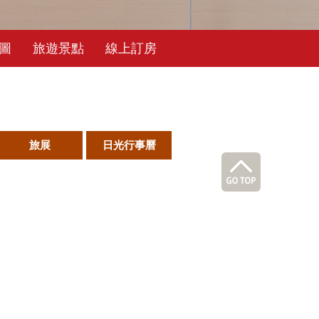
圖
旅遊景點
線上訂房
旅展
日光行事曆